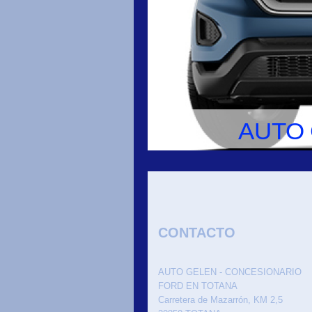
AUTO 
CONTACTO
AUTO GELEN - CONCESIONARIO
FORD EN TOTANA
Carretera de Mazarrón, KM 2,5