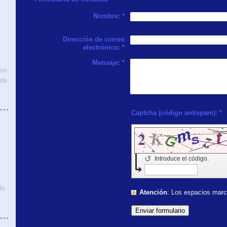
Nombre:
*
Dirección de correo
electrónico:
*
Mensaje:
*
con
 de
Captcha (código antispam): *
↺
Introduce el código.
lo
Atención
: Los espacios ma