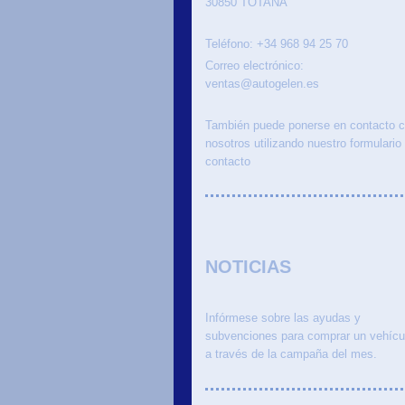
30850
TOTANA
Teléfono:
+34 968 94 25 70
Correo electrónico:
ventas@autogelen.es
También puede ponerse en contacto 
nosotros utilizando nuestro formulario
contacto
NOTICIAS
Infórmese sobre las ayudas y
subvenciones para comprar un vehícu
a través de la campaña del mes.